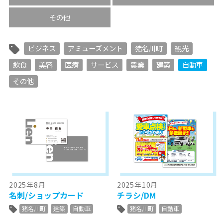
その他
ビジネス
アミューズメント
猪名川町
観光
飲食
美容
医療
サービス
農業
建築
自動車
その他
2025年8月
2025年10月
名刺/ショップカード
チラシ/DM
猪名川町
建築
自動車
猪名川町
自動車