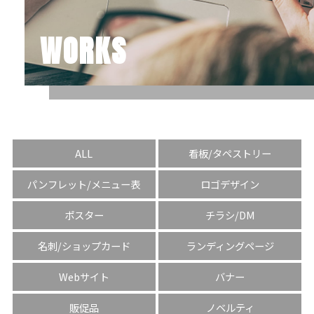
WORKS
ALL
看板/タペストリー
パンフレット/メニュー表
ロゴデザイン
ポスター
チラシ/DM
名刺/ショップカード
ランディングページ
Webサイト
バナー
販促品
ノベルティ