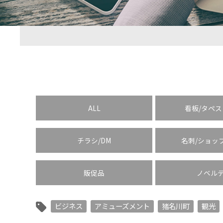
ALL
看板/タペ
チラシ/DM
名刺/ショッ
販促品
ノベル
ビジネス
アミューズメント
猪名川町
観光