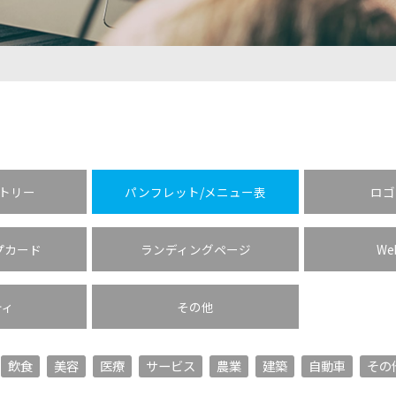
ストリー
パンフレット/メニュー表
ロゴ
プカード
ランディングページ
W
ティ
その他
飲食
美容
医療
サービス
農業
建築
自動車
その