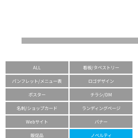
WORKS
ALL
看板/タペストリー
パンフレット/メニュー表
ロゴデザイン
ポスター
チラシ/DM
名刺/ショップカード
ランディングページ
Webサイト
バナー
販促品
ノベルティ