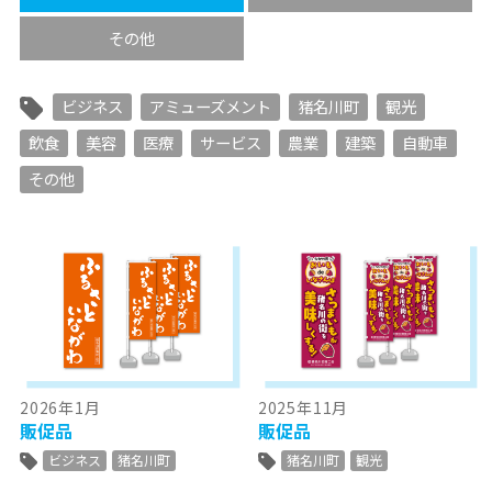
その他
ビジネス
アミューズメント
猪名川町
観光
飲食
美容
医療
サービス
農業
建築
自動車
その他
2026年1月
2025年11月
販促品
販促品
ビジネス
猪名川町
猪名川町
観光