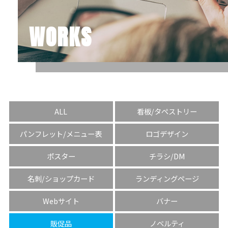
WORKS
ALL
看板/タペストリー
パンフレット/メニュー表
ロゴデザイン
ポスター
チラシ/DM
名刺/ショップカード
ランディングページ
Webサイト
バナー
販促品
ノベルティ