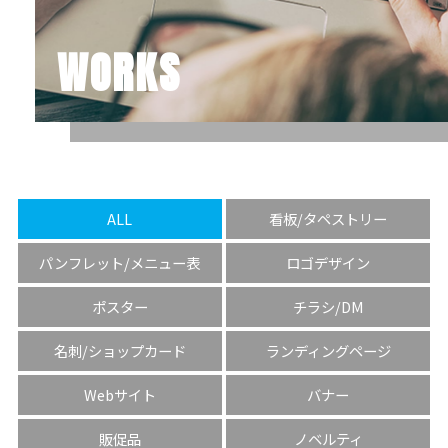
WORKS
ALL
看板/タペストリー
パンフレット/メニュー表
ロゴデザイン
ポスター
チラシ/DM
名刺/ショップカード
ランディングページ
Webサイト
バナー
販促品
ノベルティ