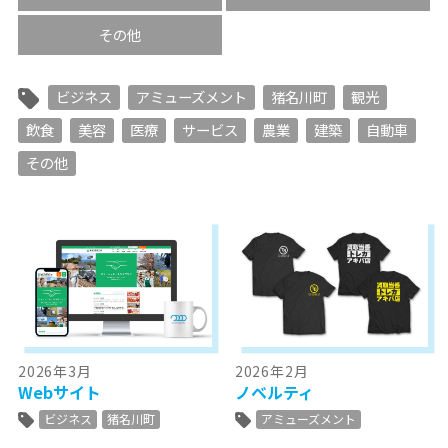
その他
ビジネス
アミューズメント
猪名川町
観光
飲食
美容
医療
サービス
農業
建築
自動車
その他
2026年3月
2026年2月
Webサイト
ノベルティ
ビジネス
猪名川町
アミューズメント