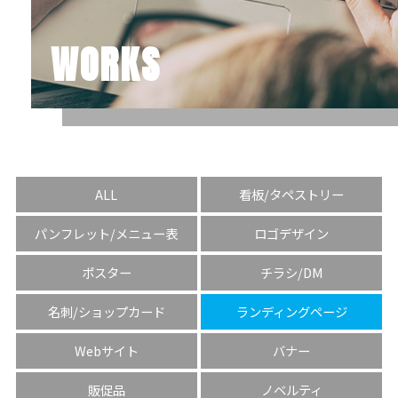
WORKS
ALL
看板/タペストリー
パンフレット/メニュー表
ロゴデザイン
ポスター
チラシ/DM
名刺/ショップカード
ランディングページ
Webサイト
バナー
販促品
ノベルティ