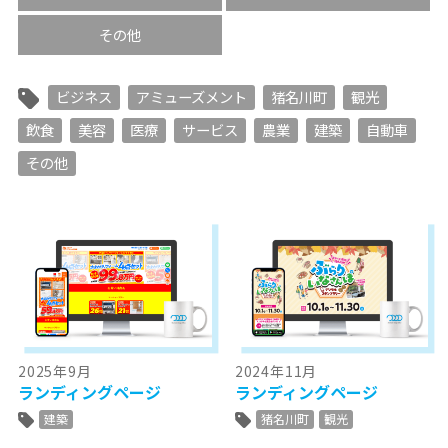
その他
ビジネス
アミューズメント
猪名川町
観光
飲食
美容
医療
サービス
農業
建築
自動車
その他
2025年9月
2024年11月
ランディングページ
ランディングページ
建築
猪名川町
観光