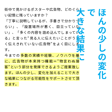
街中で見かけるポスターや広告物、どのぐら
大きな結果に
で
ほ
ん
の
少
し
の
変
化
い記憶に残っていますか？
「丁寧に説明しているが、手書きで分かりづ
らい」、「設置場所が悪く、目立っていな
い」、「多くの内容を詰め込んでしまってい
る」と言った“見る人に伝えたいことがうま
く伝えきれていない広告物”をよく目にしま
す。
今までの
多数の実績や経験、ノウハウを基
に、広告物が本来持つ機能＝“物言わぬ接
客”という部分を発揮できるようご提案致し
ます。ほんの少し、変化を加えることで大き
な結果につながる可能性をサポートさせて頂
きます。