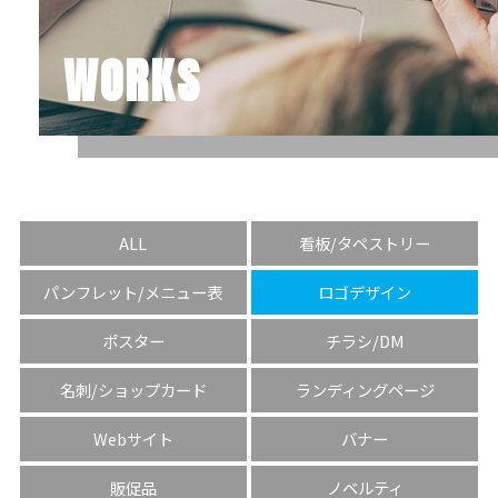
WORKS
ALL
看板/タペストリー
パンフレット/メニュー表
ロゴデザイン
ポスター
チラシ/DM
名刺/ショップカード
ランディングページ
Webサイト
バナー
販促品
ノベルティ