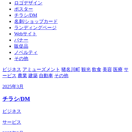
ロゴデザイン
ポスター
チラシ/DM
名刺/ショップカード
ランディングページ
Webサイト
バナー
販促品
ノベルティ
その他
ビジネス
アミューズメント
猪名川町
観光
飲食
美容
医療
サ
ービス
農業
建築
自動車
その他
2025年3月
チラシ/DM
ビジネス
サービス