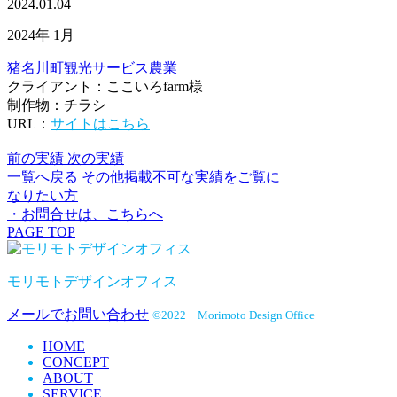
2024.01.04
2024年 1月
猪名川町
観光
サービス
農業
クライアント：ここいろfarm様
制作物：チラシ
URL：
サイトはこちら
前の実績
次の実績
一覧へ戻る
その他掲載不可な実績をご覧に
なりたい方
・お問合せは、こちらへ
PAGE TOP
モリモトデザインオフィス
メールでお問い合わせ
©2022 Morimoto Design Office
HOME
CONCEPT
ABOUT
SERVICE