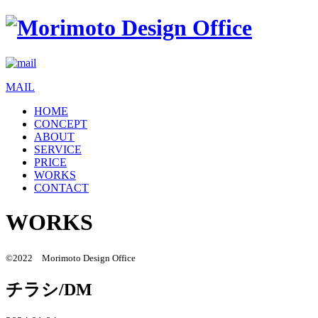
MAIL
HOME
CONCEPT
ABOUT
SERVICE
PRICE
WORKS
CONTACT
WORKS
©2022 Morimoto Design Office
チラシ/DM