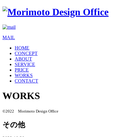
MAIL
HOME
CONCEPT
ABOUT
SERVICE
PRICE
WORKS
CONTACT
WORKS
©2022 Morimoto Design Office
その他